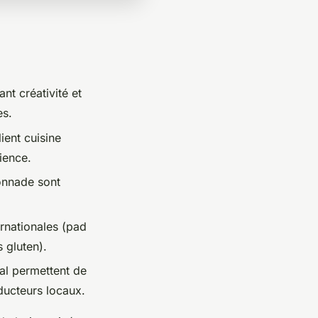
nt créativité et
es.
ent cuisine
ience
.
onnade sont
ernationales (pad
 gluten).
al permettent de
ducteurs locaux.