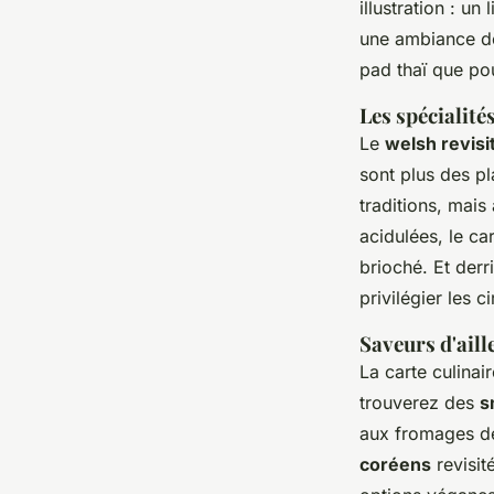
illustration : u
une ambiance de 
pad thaï que pou
Les spécialit
Le
welsh revisi
sont plus des pla
traditions, mai
acidulées, le c
brioché. Et derr
privilégier les 
Saveurs d'ail
La carte culinai
trouverez des
s
aux fromages d
coréens
revisit