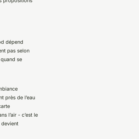
s propositions
ood dépend
ent pas selon
t quand se
ambiance
nt près de l’eau
carte
 l’air - c’est le
e devient