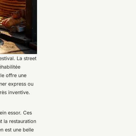
tival. La street
habilitée
le offre une
uner express ou
rès inventive.
lein essor. Ces
t la restauration
n est une belle