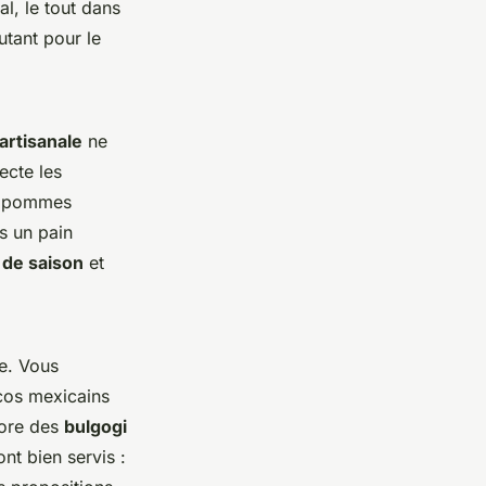
al, le tout dans
utant pour le
rtisanale
ne
ecte les
de pommes
s un pain
s de saison
et
le. Vous
acos mexicains
core des
bulgogi
nt bien servis :