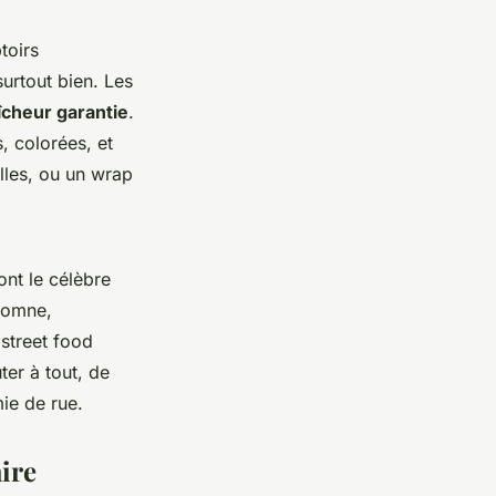
toirs
surtout bien. Les
îcheur garantie
.
, colorées, et
lles, ou un wrap
ont le célèbre
tomne,
street food
ter à tout, de
ie de rue.
ire