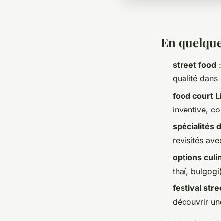
En quelqu
street food
:
qualité dans 
food court Li
inventive, co
spécialités 
revisités av
options culi
thaï, bulgog
festival stre
découvrir un