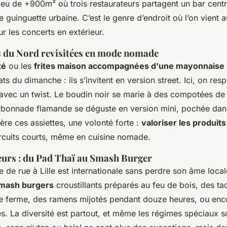
n lieu de +900m² où trois restaurateurs partagent un bar centr
guinguette urbaine. C’est le genre d’endroit où l’on vient a
r les concerts en extérieur.
és du Nord revisitées en mode nomade
té
ou les
frites maison accompagnées d'une mayonnaise a
ts du dimanche : ils s’invitent en version street. Ici, on resp
s avec un twist. Le boudin noir se marie à des compotées 
arbonnade flamande se déguste en version mini, pochée dan
ière ces assiettes, une volonté forte :
valoriser les produit
circuits courts, même en cuisine nomade.
leurs : du Pad Thaï au Smash Burger
re de rue à Lille est internationale sans perdre son âme loca
mash burgers
croustillants préparés au feu de bois, des t
e ferme, des ramens mijotés pendant douze heures, ou en
és. La diversité est partout, et même les régimes spéciaux so