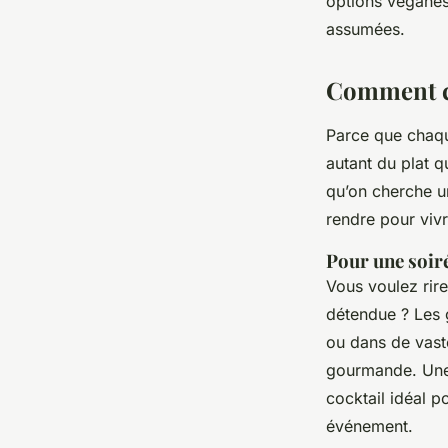
options véganes
assumées.
Comment ch
Parce que chaqu
autant du plat q
qu’on cherche un
rendre pour vivre
Pour une soiré
Vous voulez rir
détendue ? Les g
ou dans de vaste
gourmande. Une t
cocktail idéal p
événement.