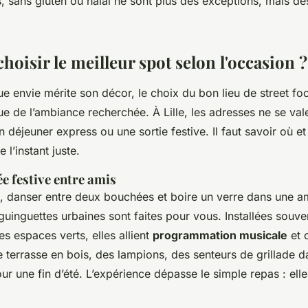
, sans gluten ou halal ne sont plus des exceptions, mais de
oisir le meilleur spot selon l'occasion ?
e envie mérite son décor, le choix du bon lieu de street f
ue de l’ambiance recherchée. À Lille, les adresses ne se val
 déjeuner express ou une sortie festive. Il faut savoir où e
 l’instant juste.
e festive entre amis
e, danser entre deux bouchées et boire un verre dans une 
uinguettes urbaines sont faites pour vous. Installées souve
s espaces verts, elles allient
programmation musicale
et 
errasse en bois, des lampions, des senteurs de grillade dans
our une fin d’été. L’expérience dépasse le simple repas : ell