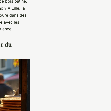
 de bois patiné,
 ? À Lille, la
avoure dans des
ge avec les
rience.
ur du