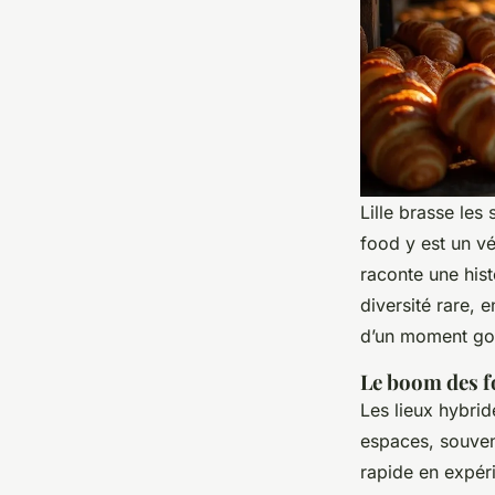
Lille brasse le
food y est un vé
raconte une hist
diversité rare,
d’un moment gour
Le boom des fo
Les lieux hybrid
espaces, souvent
rapide en expér