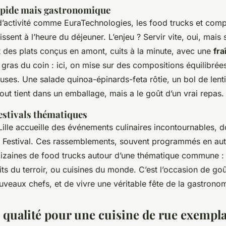
apide mais gastronomique
d’activité comme EuraTechnologies, les food trucks et comp
ssent à l’heure du déjeuner. L’enjeu ? Servir vite, oui, mais 
 des plats conçus en amont, cuits à la minute, avec une
fra
 gras du coin : ici, on mise sur des compositions équilibrées
uses. Une salade quinoa-épinards-feta rôtie, un bol de lenti
tout tient dans un emballage, mais a le goût d’un vrai repas.
estivals thématiques
lle accueille des événements culinaires incontournables, d
od Festival. Ces rassemblements, souvent programmés en au
dizaines de food trucks autour d’une thématique commune : 
ts du terroir, ou cuisines du monde. C’est l’occasion de goû
veaux chefs, et de vivre une véritable fête de la gastronom
e qualité pour une cuisine de rue exempla