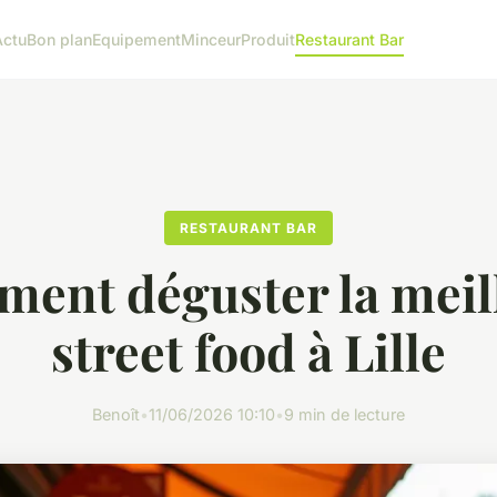
Actu
Bon plan
Equipement
Minceur
Produit
Restaurant Bar
RESTAURANT BAR
ent déguster la meil
street food à Lille
Benoît
•
11/06/2026 10:10
•
9 min de lecture