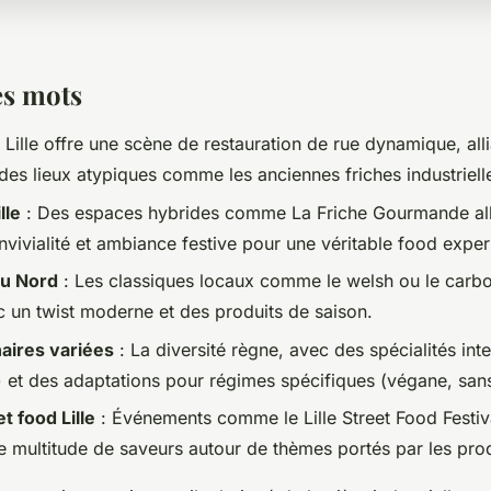
es mots
 Lille offre une scène de restauration de rue dynamique, allia
des lieux atypiques comme les anciennes friches industriell
lle
: Des espaces hybrides comme La Friche Gourmande alli
nvivialité et ambiance festive pour une véritable
food exper
du Nord
: Les classiques locaux comme le welsh ou le carb
ec un twist moderne et des produits de saison.
naires variées
: La diversité règne, avec des spécialités int
i) et des adaptations pour régimes spécifiques (végane, sans
et food Lille
: Événements comme le Lille Street Food Festiv
e multitude de saveurs autour de thèmes portés par les pro