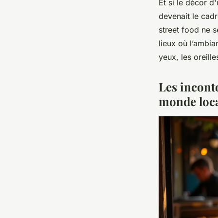
Et si le décor d
devenait le cadr
street food ne s
lieux où l’ambia
yeux, les oreill
Les inconto
monde loc