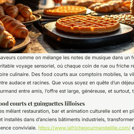
s saveurs comme on mélange les notes de musique dans un fes
ritable voyage sensoriel, où chaque coin de rue ou friche ré
oire culinaire. Des food courts aux comptoirs mobiles, la vil
 entre audace et racines. Que vous soyez en quête d’un déje
mand entre amis, l’offre est large, généreuse, et surtout, t
od courts et guinguettes lilloises
es mêlant restauration, bar et animation culturelle sont en p
 installés dans d’anciens bâtiments industriels, transformen
ience conviviale.
https://www.lafrichegourmandelille.com/
e