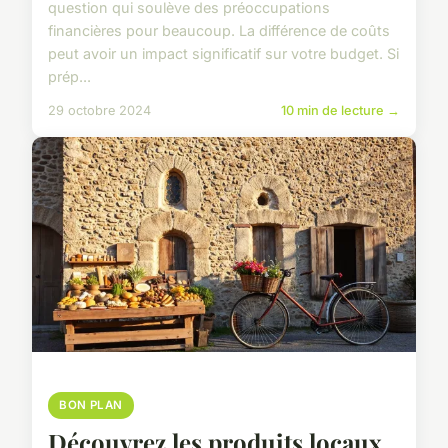
question qui soulève des préoccupations
financières pour beaucoup. La différence de coûts
peut avoir un impact significatif sur votre budget. Si
prép...
29 octobre 2024
10 min de lecture →
BON PLAN
Découvrez les produits locaux