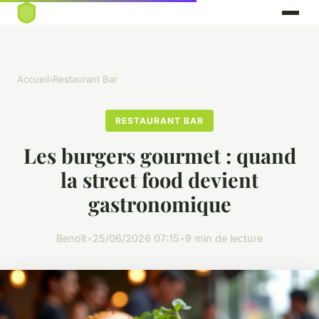
Accueil
›
Restaurant Bar
RESTAURANT BAR
Les burgers gourmet : quand
la street food devient
gastronomique
Benoît
•
25/06/2026 07:15
•
9 min de lecture