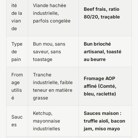
ité
Viande hachée
Beef frais, ratio
de la
industrielle,
80/20, traçable
vian
parfois congelée
de
Type
Bun mou, sans
Bun brioché
de
saveur, sans
artisanal, toasté
pain
toastage
au beurre
From
Tranche
Fromage AOP
age
industrielle, faible
affiné (Comté,
utilis
teneur en matière
bleu, raclette)
é
grasse
Ketchup,
Sauces maison :
Sauc
mayonnaise
truffle aioli, bacon
es
industrielles
jam, miso mayo