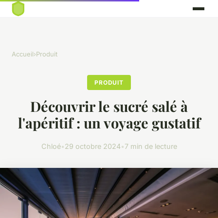
Accueil
›
Produit
PRODUIT
Découvrir le sucré salé à
l'apéritif : un voyage gustatif
Chloé
•
29 octobre 2024
•
7 min de lecture