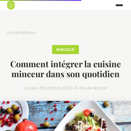
Accueil
›
Minceur
MINCEUR
Comment intégrer la cuisine
minceur dans son quotidien
Lucas
•
29 octobre 2024
•
6 min de lecture