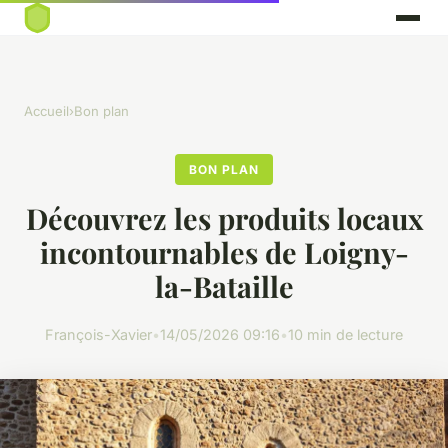
Accueil
›
Bon plan
BON PLAN
Découvrez les produits locaux
incontournables de Loigny-
la-Bataille
François-Xavier
•
14/05/2026 09:16
•
10 min de lecture