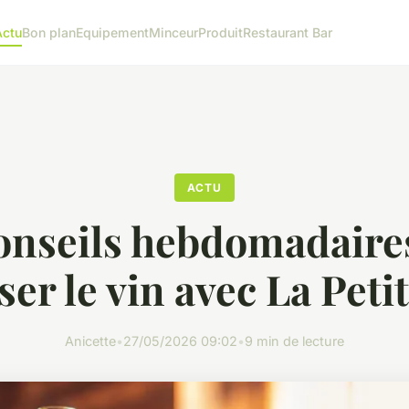
Actu
Bon plan
Equipement
Minceur
Produit
Restaurant Bar
ACTU
onseils hebdomadaire
ser le vin avec La Peti
Anicette
•
27/05/2026 09:02
•
9 min de lecture