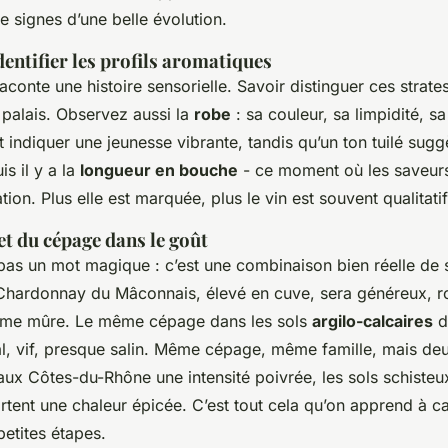
 signes d’une belle évolution.
entifier les profils aromatiques
conte une histoire sensorielle. Savoir distinguer ces strates
n palais. Observez aussi la
robe
: sa couleur, sa limpidité, sa
ut indiquer une jeunesse vibrante, tandis qu’un ton tuilé sug
is il y a la
longueur en bouche
- ce moment où les saveurs
ion. Plus elle est marquée, plus le vin est souvent qualitatif
 et du cépage dans le goût
pas un mot magique : c’est une combinaison bien réelle de s
hardonnay du Mâconnais, élevé en cuve, sera généreux, r
me mûre. Le même cépage dans les sols
argilo-calcaires
de
l, vif, presque salin. Même cépage, même famille, mais deux
aux Côtes-du-Rhône une intensité poivrée, les sols schisteu
tent une chaleur épicée. C’est tout cela qu’on apprend à ca
etites étapes.