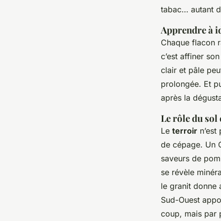
tabac… autant de
Apprendre à id
Chaque flacon ra
c’est affiner so
clair et pâle pe
prolongée. Et pu
après la dégustat
Le rôle du sol
Le
terroir
n’est 
de cépage. Un C
saveurs de pom
se révèle minéra
le granit donne 
Sud-Ouest appor
coup, mais par p