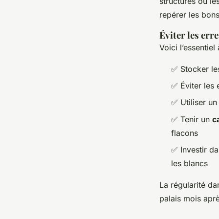
structurés ou le
repérer les bons
Éviter les err
Voici l’essentiel
✅ Stocker le
✅ Éviter les 
✅ Utiliser u
✅ Tenir un
c
flacons
✅ Investir d
les blancs
La régularité da
palais mois apr