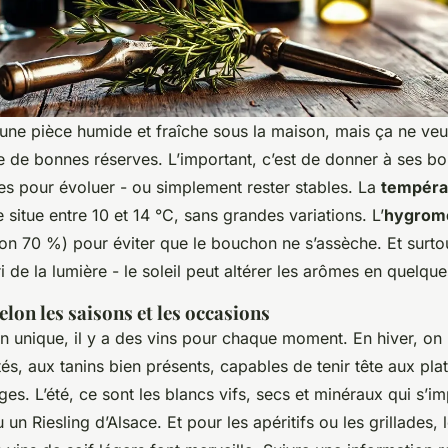
 une pièce humide et fraîche sous la maison, mais ça ne veu
e de bonnes réserves. L’important, c’est de donner à ses bou
es pour évoluer - ou simplement rester stables. La
températ
 situe entre 10 et 14 °C, sans grandes variations. L’
hygromé
ron 70 %) pour éviter que le bouchon ne s’assèche. Et surto
ri de la lumière - le soleil peut altérer les arômes en quelque
elon les saisons et les occasions
vin unique, il y a des vins pour chaque moment. En hiver, on p
s, aux tanins bien présents, capables de tenir tête aux pla
es. L’été, ce sont les blancs vifs, secs et minéraux qui s’i
 un Riesling d’Alsace. Et pour les apéritifs ou les grillades, 