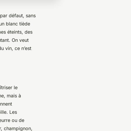
 par défaut, sans
un blanc tiède
es éteints, des
utant. On veut
u vin, ce n’est
riser le
ne, mais à
nnent
lle. Les
eurre ou de
ir, champignon,