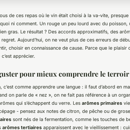
ous de ces repas où le vin était choisi à la va-vite, presque
rquoi ni comment. Un rouge un peu lourd avec du poisson, 
ien gras. Le résultat ? Des accords approximatifs, des arôm
 regret. Aujourd’hui, on ne veut plus de ces erreurs de déb
ir, choisir en connaissance de cause. Parce que le plaisir d
 c’est apprécier.
éguster pour mieux comprendre le terroir
, c’est comme apprendre une langue : il faut d’abord en maît
and on parle de « nez », on ne fait pas référence à un orga
arômes qui s’échappent du verre. Les
arômes primaires
vie
cépage - pensez aux notes de citron, de pêche ou de grosei
aires
sont nés de la fermentation, comme les touches de b
es
arômes tertiaires
apparaissent avec le vieillissement : cu