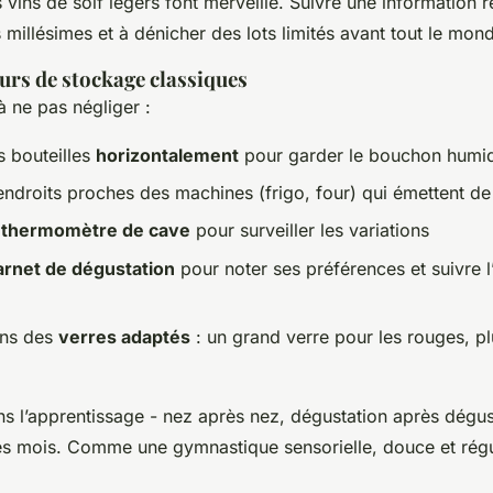
s vins de soif légers font merveille. Suivre une information r
 millésimes et à dénicher des lots limités avant tout le mon
eurs de stockage classiques
 à ne pas négliger :
s bouteilles
horizontalement
pour garder le bouchon humi
endroits proches des machines (frigo, four) qui émettent de
n
thermomètre de cave
pour surveiller les variations
arnet de dégustation
pour noter ses préférences et suivre l
ans des
verres adaptés
: un grand verre pour les rouges, pl
ns l’apprentissage - nez après nez, dégustation après dégust
ès mois. Comme une gymnastique sensorielle, douce et régu