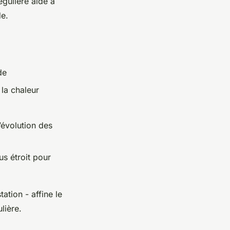
égulière aide à
de.
de
 la chaleur
’évolution des
us étroit pour
ation - affine le
lière.