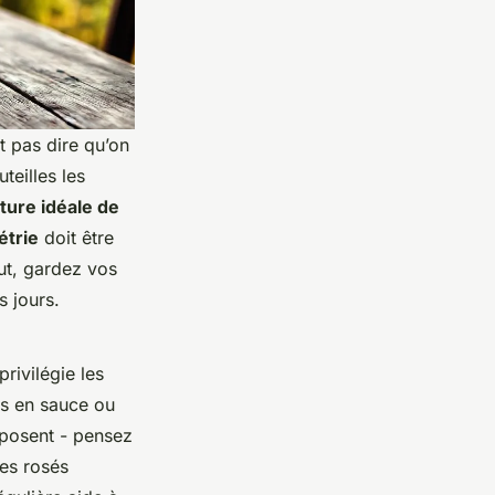
t pas dire qu’on
teilles les
ure idéale de
trie
doit être
ut, gardez vos
s jours.
rivilégie les
ts en sauce ou
mposent - pensez
les rosés