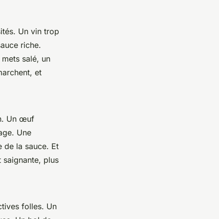
ités. Un vin trop
sauce riche.
n mets salé, un
marchent, et
n. Un œuf
mage. Une
 de la sauce. Et
t saignante, plus
tives folles. Un