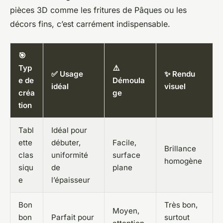
pièces 3D comme les fritures de Pâques ou les
décors fins, c’est carrément indispensable.
🎯
Typ
⚠️
✅ Usage
✨ Rendu
e de
Démoula
idéal
visuel
créa
ge
tion
Tabl
Idéal pour
ette
débuter,
Facile,
Brillance
clas
uniformité
surface
homogène
siqu
de
plane
e
l’épaisseur
Bon
Très bon,
Moyen,
bon
Parfait pour
surtout