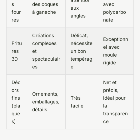
attention
s
des coques
avec
aux
four
à ganache
polycarbo
angles
rés
nate
Créations
Délicat,
Exceptionn
Fritu
complexes
nécessite
el avec
res
et
un bon
moule
3D
spectaculair
tempérag
rigide
es
e
Déc
Net et
ors
précis,
Ornements,
fins
Très
idéal pour
emballages,
(pla
facile
la
détails
que
transparen
s)
ce