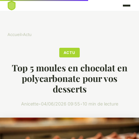
Accueil
›
Actu
ACTU
Top 5 moules en chocolat en
polycarbonate pour vos
desserts
Anicette
•
04/06/2026 09:55
•
10 min de lecture